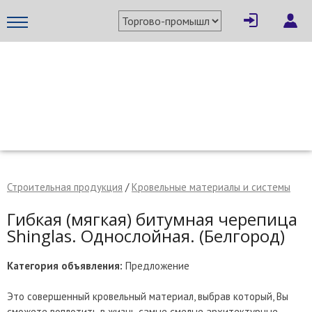
×
Написать поставщику
МЕТАПРОМ - российский торгово-промышленный портал
Строительная продукция
/
Кровельные материалы и системы
Гибкая (мягкая) битумная черепица
Shinglas. Однослойная. (Белгород)
Категория объявления:
Предложение
Отмена
Отправить сообщение
Это совершенный кровельный материал, выбрав который, Вы
сможете воплотить в жизнь самые смелые архитектурные