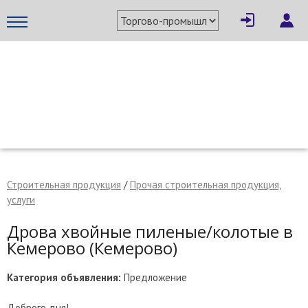
×
Написать поставщику
МЕТАПРОМ - российский торгово-промышленный портал
Строительная продукция
/
Прочая строительная продукция,
услуги
Дрова хвойные пиленые/колотые в
Кемерово (Кемерово)
Категория объявления:
Предложение
Отмена
Отправить сообщение
Доброго дня!