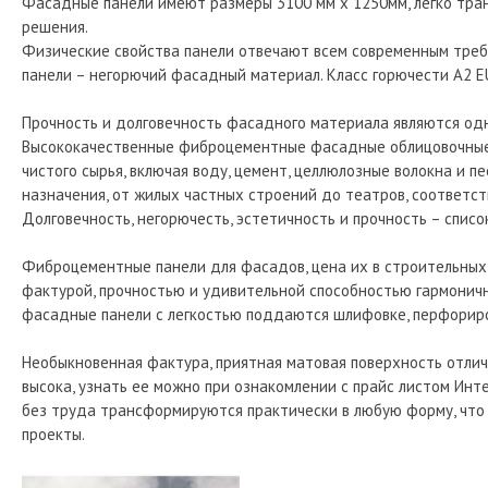
Фасадные панели имеют размеры 3100 мм х 1250мм, легко тр
решения.
Физические свойства панели отвечают всем современным тр
панели – негорючий фасадный материал. Класс горючести A2 E
Прочность и долговечность фасадного материала являются одни
Высококачественные фиброцементные фасадные облицовочные п
чистого сырья, включая воду, цемент, целлюлозные волокна и п
назначения, от жилых частных строений до театров, соответ
Долговечность, негорючесть, эстетичность и прочность – спис
Фиброцементные панели для фасадов, цена их в строительных 
фактурой, прочностью и удивительной способностью гармоничн
фасадные панели с легкостью поддаются шлифовке, перфориро
Необыкновенная фактура, приятная матовая поверхность отли
высока, узнать ее можно при ознакомлении с прайс листом Ин
без труда трансформируются практически в любую форму, что
проекты.