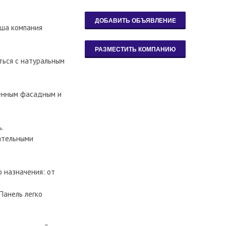
аша компания
ться с натуральным
менным фасадным и
.
ательными
 назначения: от
Панель легко