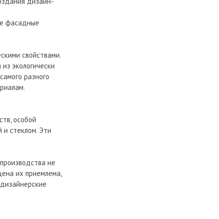
оздания дизайн-
ые фасадные
ескими свойствами.
 из экологически
 самого разного
риалам.
ств, особой
 и стеклом. Эти
 производства не
цена их приемлема,
 дизайнерские