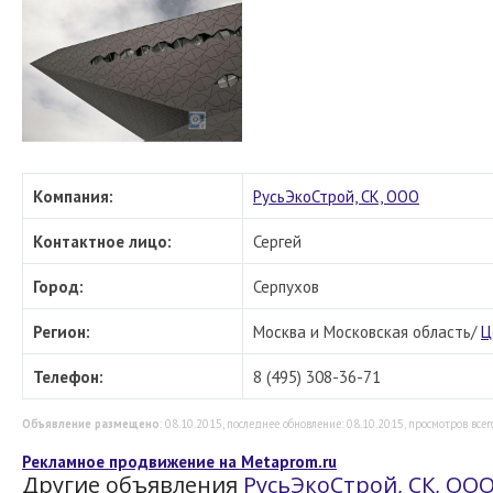
Компания:
РусьЭкоСтрой, СК, ООО
Контактное лицо:
Сергей
Город:
Серпухов
Регион:
Москва и Московская область/
Ц
Телефон:
8 (495) 308-36-71
Объявление размещено
: 08.10.2015, последнее обновление: 08.10.2015, просмотров всего
Рекламное продвижение на Metaprom.ru
Другие объявления
РусьЭкоСтрой, СК, ОО