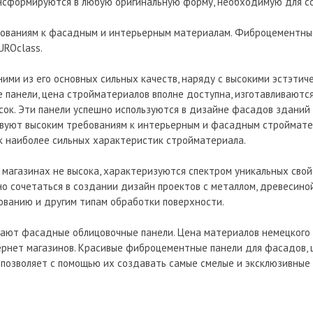
ансформируются в любую оригинальную форму, необходимую для с
ебованиям к фасадным и интерьерным материалам. Фиброцементн
UROclass.
ми из его основных сильных качеств, наряду с высокими эстэтич
анели, цена стройматериалов вполне доступна, изготавливаются
есок. Эти панели успешно используются в дизайне фасадов зданий
ствуют высоким требованиям к интерьерным и фасадным строймате
ок наиболее сильных характеристик стройматериала.
магазинах не высока, характеризуются спектром уникальных свой
о сочетаться в создании дизайн проектов с металлом, древесиной
ванию и другим типам обработки поверхности.
чают фасадные облицовочные панели. Цена материалов немецкого
тернет магазинов. Красивые фиброцементные панели для фасадов, 
 позволяет с помощью их создавать самые смелые и эксклюзивные