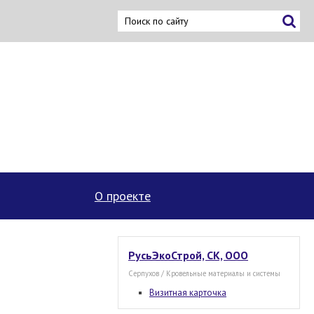
ку
О проекте
РусьЭкоСтрой, СК, ООО
Серпухов / Кровельные материалы и системы
Визитная карточка