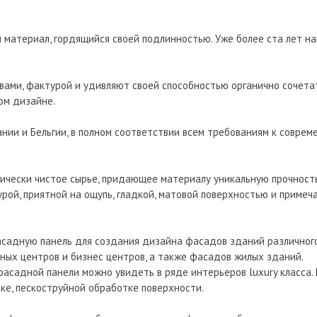
материал, гордящийся своей подлинностью. Уже более ста лет н
вами, фактурой и удивляют своей способностью органично сочета
ом дизайне.
нии и Бельгии, в полном соответствии всем требованиям к совре
огически чистое сырье, придающее материалу уникальную прочность
ой, приятной на ощупь, гладкой, матовой поверхностью и примеч
садную панель для создания дизайна фасадов зданий различного
ьных центров и бизнес центров, а также фасадов жилых зданий.
асадной панели можно увидеть в ряде интерьеров luxury класса. 
ке, пескоструйной обработке поверхности.