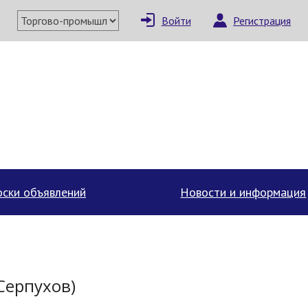
Войти
Регистрация
×
Написать поставщи
ски объявлений
Новости и информация
Серпухов)
Отмена
Отправить сообщение