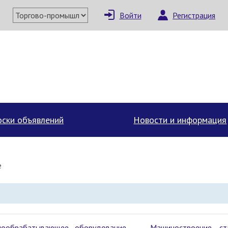
Войти
Регистрация
ски объявлений
Новости и информация
е
лообрабатывающее оборудование
Машиностроение, ст