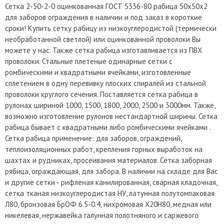
Сетка 2-50-2-0 оцинкованная ГОСТ 5336-80 рабица 50х50х2
для заборов ограждения в наличии и под заказ в короткие
сроки! Купить сетку рабицу из низкоуглеродистой (термически
необработанной светлой) или оцинкованной проволоки Вы
можете у нас. Также сетка рабица изготавливается из ПВХ
проволоки. Стальные плетеные одинарные сетки с
ромбическими и квадратными ячейками, изготовленные
сплетением в одну перевивку плоских спиралей из стальной
проволоки круглого сечения. Поставляется сетка рабица в
рулонах шириной 1000, 1500, 1800, 2000, 2500 и 3000мм. Также,
возможно изготовление рулонов нестандартной ширины. Сетка
рабица бывает с квадратными либо ромбическими ячейками .
Сетка рабица применение: для заборов, ограждений,
теплоизоляционных работ, крепления горных выработок на
шахтах и рудниках, просеивания материалов. Сетка заборная
рябица, ограждающая, для забора. В наличии на складе для Вас
и другие сетки - рифленая канилированная, сварная кладочная,
сетка тканая низкоуглеродистая НУ, латунная полутомпаковая
Л80, бронзовая БрОФ 6.5-0.4, нихромовая Х20Н80, медная или
никелевая, нержавейка галунная полотняного и саржевого