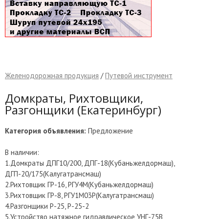
Желенодорожная продукция
/
Путевой инструмент
Домкраты, Рихтовщики,
Разгонщики (Екатеринбург)
Категория объявления:
Предложение
В наличии:
1.Домкраты ДПГ10/200, ДПГ-18(Кубаньжелдормаш),
ДГП-20/175(Калугатрансмаш)
2.Рихтовщик ГР-16, РГУ4М(Кубаньжелдормаш)
3.Рихтовщик ГР-8, РГУ1М03Р(Калугатрансмаш)
4.Разгонщики Р-25, Р-25-2
5.Устройство натяжное гидравлическое УНГ-75В