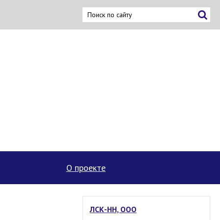
ку
О проекте
ЛСК-НН, ООО