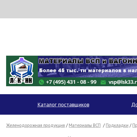
МЕТАПРОМ - российский торгово-промышленный портал
Каталог поставщиков
До
Желенодорожная продукция
/
Материалы ВСП
/
Подкладки
/
П