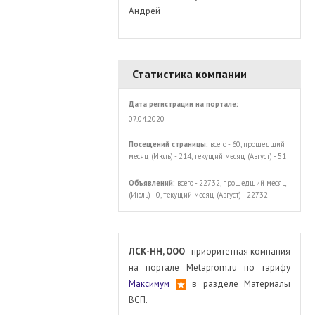
Андрей
Статистика компании
Дата регистрации на портале:
07.04.2020
Посещений страницы:
всего - 60, прошедший
месяц (Июль) - 214, текущий месяц (Август) - 51
Объявлений:
всего - 22732, прошедший месяц
(Июль) - 0, текущий месяц (Август) - 22732
ЛСК-НН, ООО
- приоритетная компания
на портале Metaprom.ru по тарифу
Максимум
в разделе Материалы
ВСП.