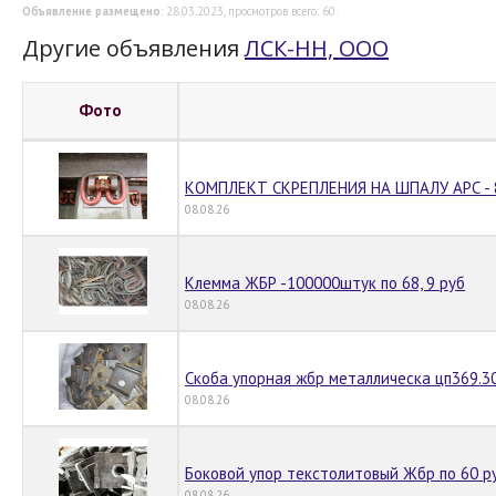
Объявление размещено
: 28.03.2023, просмотров всего: 60.
Другие объявления
ЛСК-НН, ООО
Фото
КОМПЛЕКТ СКРЕПЛЕНИЯ НА ШПАЛУ АРС - 8
08.08.26
Клемма ЖБР -100000штук по 68, 9 руб
08.08.26
Скоба упорная жбр металлическа цп369.30
08.08.26
Боковой упор текстолитовый Жбр по 60 р
08.08.26