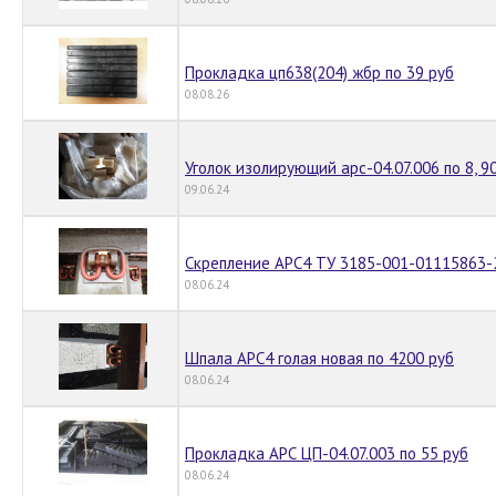
Прокладка цп638(204) жбр по 39 руб
08.08.26
Уголок изолирующий арс-04.07.006 по 8, 9
09.06.24
Скрепление АРС4 ТУ 3185-001-01115863-2
08.06.24
Шпала АРС4 голая новая по 4200 руб
08.06.24
Прокладка АРС ЦП-04.07.003 по 55 руб
08.06.24