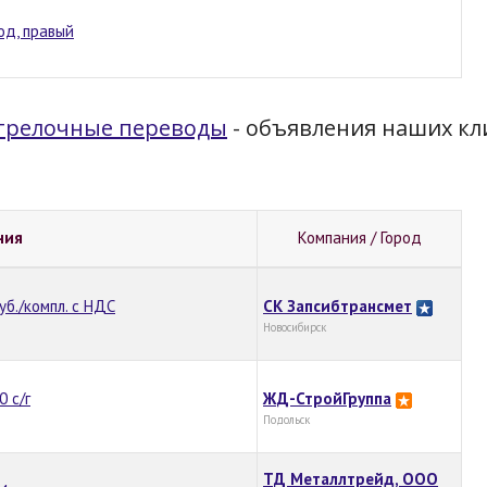
год, правый
трелочные переводы
- объявления наших кл
ния
Компания / Город
уб./компл. с НДС
СК Запсибтрансмет
Новосибирск
 с/г
ЖД-СтройГруппа
Подольск
ТД Металлтрейд, ООО