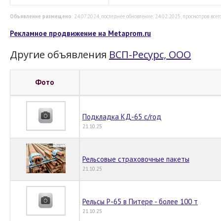
Объявление размещено
: 24.07.2024, последнее обновление: 24.02.2025, просмотров всего
Рекламное продвижение на Metaprom.ru
Другие объявления
ВСП-Ресурс, ООО
Фото
Подкладка КД-65 с/год
21.10.25
Рельсовые страховочные пакеты
21.10.25
Рельсы Р-65 в Питере - более 100 т
21.10.25