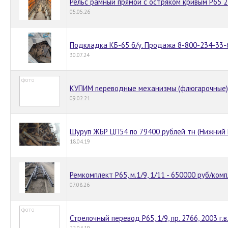
Рельс рамный прямой с остряком кривым Р65 2
05.05.26
Подкладка КБ-65 б/у. Продажа 8-800-234-33-
30.07.24
КУПИМ переводные механизмы (флюгарочные)
09.02.21
Шуруп ЖБР ЦП54 по 79400 рублей тн (Нижний 
18.04.19
Ремкомплект Р65, м.1/9, 1/11 - 650000 руб/комп
07.08.26
Стрелочный перевод Р65, 1/9, пр. 2766, 2003 г.в