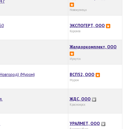
4 г
Новокузнецк
60
ЭКСПОГЕРТ, ООО
Королев
Желдоркомплект, ООО
Иркутск
Новгород) (Муром)
ВСП52, ООО
Муром
л.
ЖДС, ООО
Красноярск
.
УРАЛМЕТ, ООО