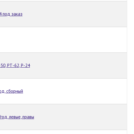
4 под заказ
50, РТ-62, Р-24
год, сборный
/год, левые, правы