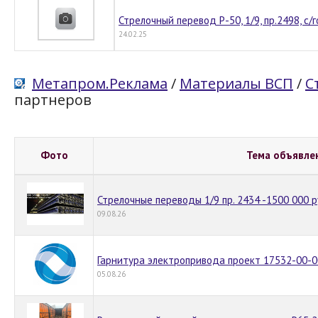
Стрелочный перевод Р-50, 1/9, пр.2498, с/
24.02.25
Метапром.Реклама
/
Материалы ВСП
/
С
партнеров
Фото
Тема объявле
Стрелочные переводы 1/9 пр. 2434 -1500 000 р
09.08.26
Гарнитура электропривода проект 17532-00-00
05.08.26