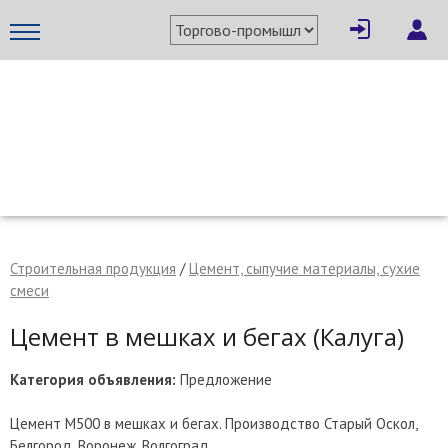
×
Написать поставщику
МЕТАПРОМ - российский торгово-промышленный портал
Строительная продукция
/
Цемент, сыпучие материалы, сухие
смеси
Цемент в мешках и бегах (Калуга)
Категория объявления:
Предложение
Отмена
Отправить сообщение
Цемент М500 в мешках и бегах. Производство Старый Оскол,
Белгород, Воронеж, Волгоград