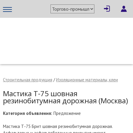
×
Написать поставщику
МЕТАПРОМ - российский торгово-промышленный портал
Строительная продукция
/
Изоляционные материалы, клеи
Мастика Т-75 шовная
резинобитумная дорожная (Москва)
Категория объявления:
Предложение
Отмена
Отправить сообщение
Мастика Т-75 Брит шовная резинобитумная дорожная.
Асфальтовые и асфальтобетонные покрытия имеют