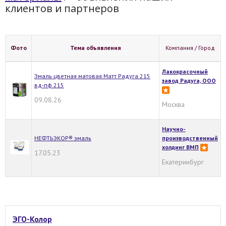
клиентов и партнеров
Фото
Тема объявления
Компания / Город
Лакокрасочный
Эмаль цветная матовая Матт Радуга 215
завод Радуга, ООО
вд-пф 215
09.08.26
Москва
Научно-
НЕФТЬЭКОР® эмаль
производственный
холдинг ВМП
17.05.23
Екатеринбург
ЭГО-Колор