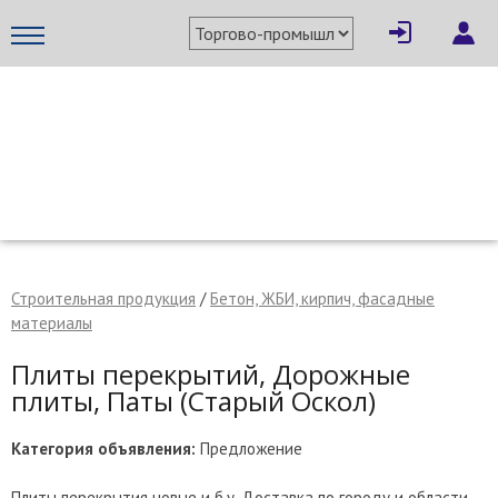
×
Написать поставщику
МЕТАПРОМ - российский торгово-промышленный портал
Строительная продукция
/
Бетон, ЖБИ, кирпич, фасадные
материалы
Плиты перекрытий, Дорожные
плиты, Паты (Старый Оскол)
Категория объявления:
Предложение
Отмена
Отправить сообщение
Плиты перекрытия новые и б.у. Доставка по городу и области.