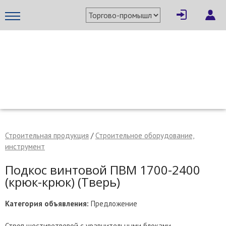
×
Написать поставщику
МЕТАПРОМ - российский торгово-промышленный портал
Строительная продукция
/
Строительное оборудование,
инструмент
Подкос винтовой ПВМ 1700-2400
(крюк-крюк) (Тверь)
Категория объявления:
Предложение
Отмена
Отправить сообщение
Строп шестиветвевой с уравнительными блоками