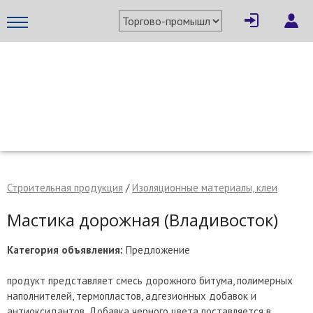
×
Написать поставщику
МЕТАПРОМ - российский торгово-промышленный портал
Строительная продукция
/
Изоляционные материалы, клеи
Мастика дорожная (Владивосток)
Категория объявления:
Предложение
продукт представляет смесь дорожного битума, полимерных
Отмена
Отправить сообщение
наполнителей, термопластов, адгезионных добавок и
антиоксидантов. Добавка черного цвета поставляется в