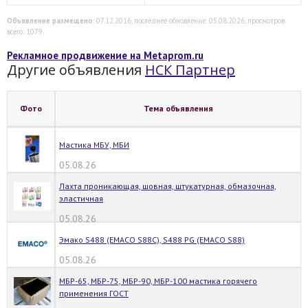
Объявление размещено
: 07.12.2016, последнее обновление: 05.08.2026, просмотров
всего: 1079.
Рекламное продвижение на Metaprom.ru
Другие объявления
НСК Партнер
Фото
Тема объявления
Мастика МБУ, МБИ
05.08.26
Лахта проникающая, шовная, штукатурная, обмазочная,
эластичная
05.08.26
Эмако S488 (EMACO S88C), S488 PG (EMACO S88)
05.08.26
МБР-65, МБР-75, МБР-90, МБР-100 мастика горячего
применения ГОСТ