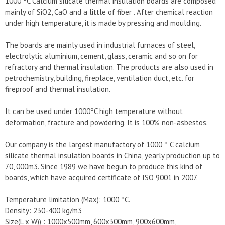
1000 ºC Calcium silicate thermal insulation boards are composed
mainly of SiO2, CaO and a little of fiber . After chemical reaction
under high temperature, it is made by pressing and moulding.
The boards are mainly used in industrial furnaces of steel,
electrolytic aluminium, cement, glass, ceramic and so on for
refractory and thermal insulation. The products are also used in
petrochemistry, building, fireplace, ventilation duct, etc. for
fireproof and thermal insulation.
It can be used under 1000ºC high temperature without
deformation, fracture and powdering. It is 100% non-asbestos.
Our company is the largest manufactory of 1000 º C calcium
silicate thermal insulation boards in China, yearly production up to
70, 000m3. Since 1989 we have begun to produce this kind of
boards, which have acquired certificate of ISO 9001 in 2007.
Temperature limitation (Max): 1000 ºC.
Density: 230-400 kg/m3
Size(L x W)) : 1000x500mm, 600x300mm, 900x600mm,