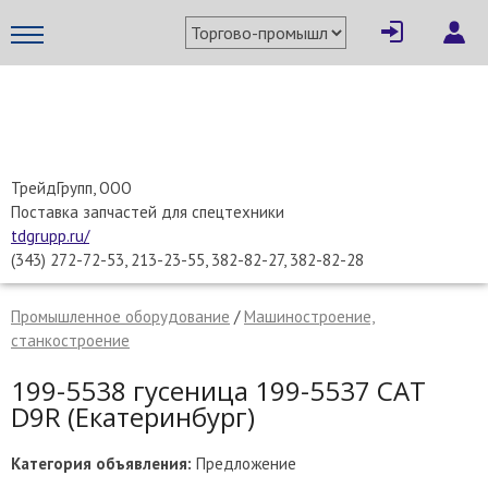
×
Написать поставщику
МЕТАПРОМ - российский торгово-промышленный портал
ТрейдГрупп, ООО
Поставка запчастей для спецтехники
tdgrupp.ru/
(343) 272-72-53, 213-23-55, 382-82-27, 382-82-28
Промышленное оборудование
/
Машиностроение,
станкостроение
199-5538 гусеница 199-5537 CAT
D9R (Екатеринбург)
Отмена
Отправить сообщение
Категория объявления:
Предложение