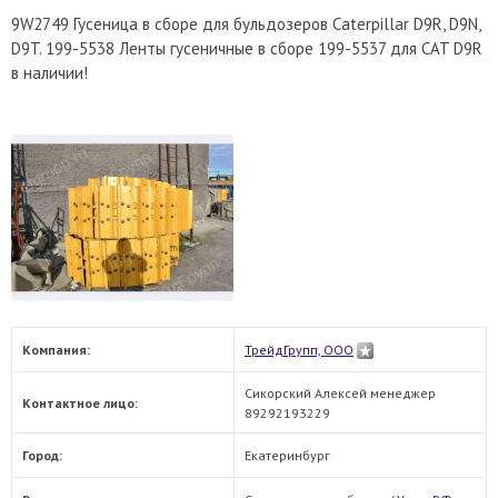
9W2749 Гусеница в сборе для бульдозеров Caterpillar D9R, D9N,
D9T. 199-5538 Ленты гусеничные в сборе 199-5537 для CAT D9R
в наличии!
Компания:
ТрейдГрупп, ООО
Сикорский Алексей менеджер
Контактное лицо:
89292193229
Город:
Екатеринбург