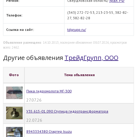
Регион:
Свердловская область/
Урал. РФ
(343) 272-72-53, 213-23-55, 382-82-
Телефон:
27, 382-82-28
Ссылка на сайт:
tdgrupp.ru/
Объявление размещено
: 14.10.2013, последнее обновление: 08.07.2026, просмотров
всего: 2462.
Другие объявления
ТрейдГрупп, ООО
Фото
Тема объявления
Пика гидромолота МГ-300
27.07.26
У35.615-01.090 Ступица гидротрансформатора
22.07.26
8943334380 Стартер Isuzu