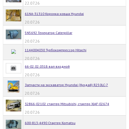
22.07.26
61NA-31310 Коронка ковша Hyundai
20.07.26
5N5692 Генератор Caterpillar
20.07.26
1144004030 Турбокомпрессор Hitachi
20.07.26
66-02.02.031Б вал входной
20.07.26
Запчасти на экскаватор Hyundai (Хундай) R250LC-7
20.07.26
32B66-02102 стартер Mitsubishi, стартер XJAF-02674
20.07.26
600-813-4490 Стартер Komatsu