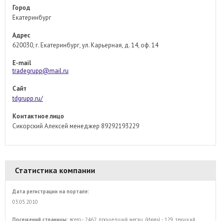
Город
Екатеринбург
Адрес
620030, г. Екатеринбург, ул. Карьерная, д. 14, оф. 14
E-mail
tradegrupp@mail.ru
Сайт
tdgrupp.ru/
Контактное лицо
Сикорский Алексей менеджер 89292193229
Статистика компании
Дата регистрации на портале:
03.05.2010
Посещений страницы:
всего - 2462, прошедший месяц (Июль) - 129, текущий