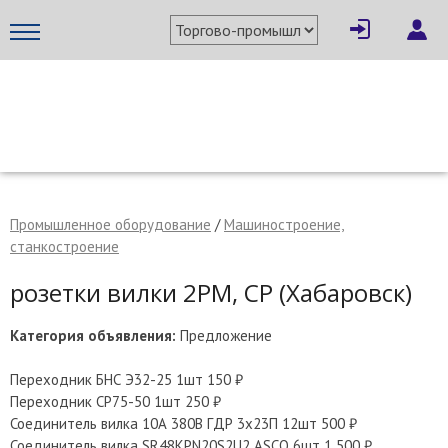
×
Написать поставщику
МЕТАПРОМ - российский торгово-промышленный портал
Промышленное оборудование
/
Машиностроение,
станкостроение
розетки вилки 2РМ, СР (Хабаровск)
Категория объявления:
Предложение
Переходник БНС Э32-25 1шт 150 ₽
Переходник СР75-50 1шт 250 ₽
Отмена
Отправить сообщение
Соединитель вилка 10А 380В ГДР 3х23П 12шт 500 ₽
Соединитель вилка SR48KPN20S2U2 ASCO 6шт 1 500 ₽