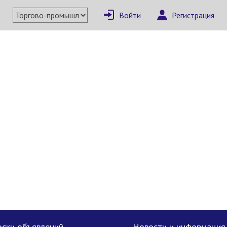
Войти
Регистрация
×
Написать поставщи
Отмена
Отправить сообщение
ски объявлений
Новости и информация