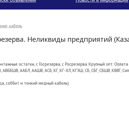
ние, кабель
резерва. Неликвиды предприятий (Каз
нтажные остатки, с Госрезерва, с Росрезерва. Крупный опт. Оплата 
 АВББШВ, ААБЛ, ААШВ, АСБ, КГ, КГ-ХЛ, КГЭШ, СБ, СБГ, СБШВ, КВВГ, Сип
да, соббит и тонкий медный кабель)