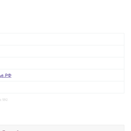
ье. РФ
: 592.