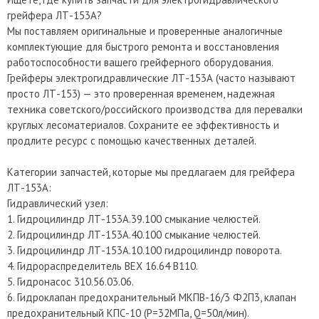
грейфера ЛТ-153А?
Мы поставляем оригинальные и проверенные аналогичные
комплектующие для быстрого ремонта и восстановления
работоспособности вашего грейферного оборудования.
Грейферы электрогидравлические ЛТ-153А (часто называют
просто ЛТ-153) — это проверенная временем, надежная
техника советского/российского производства для перевалки
круглых лесоматериалов. Сохраните ее эффективность и
продлите ресурс с помощью качественных деталей.
Категории запчастей, которые мы предлагаем для грейфера
ЛТ-153А:
Гидравлический узел:
1. Гидроцилиндр ЛТ-153А.39.100 смыкание челюстей.
2. Гидроцилиндр ЛТ-153А.40.100 смыкание челюстей.
3. Гидроцилиндр ЛТ-153А.10.100 гидроцилиндр поворота.
4. Гидрораспределитель ВЕХ 16.64 В110.
5. Гидронасос 310.56.03.06.
6. Гидроклапан предохранительный МКПВ-16/3 Ф2П3, клапан
предохранительный КПС-10 (Р=32МПа, Q=50л/мин).