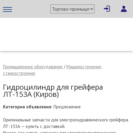
×
Написать поставщику
МЕТАПРОМ - российский торгово-промышленный портал
Промышленное оборудование
/
Машиностроение,
станкостроение
Гидроцилиндр для грейфера
ЛТ-153А (Киров)
Категория объявления:
Предложение
Оригинальные запчасти для электрогидравлического грейфера
Отмена
Отправить сообщение
ЛТ-153А — купить с доставкой.
Ищете, где купить запчасти для электрогидравлического