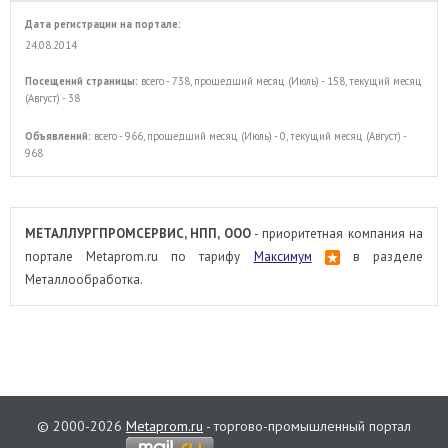
Дата регистрации на портале:
24.08.2014
Посещений страницы:
всего - 738, прошедший месяц (Июль) - 158, текущий месяц
(Август) - 38
Объявлений:
всего - 966, прошедший месяц (Июль) - 0, текущий месяц (Август) -
968
МЕТАЛЛУРГПРОМСЕРВИС, НПП, ООО
- приоритетная компания на
портале Metaprom.ru по тарифу
Максимум
в разделе
Металлообработка.
© 2000-2026
Metaprom.ru
- торгово-промышленный портал