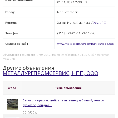
01-51, 89227590909
Город:
Магнитогорск
Регион:
Ханты-Мансийский а.о./
Урал. РФ
Телефон:
(3519) 59-01-51 59-11-32,
Ссылка на сайт:
www.metaprom.ru/companies/id58288
Объявление размещено
: 07.03.2019, последнее обновление: 21.05.2026, просмотров
всего: 738.
Другие объявления
МЕТАЛЛУРГПРОМСЕРВИС, НПП, ООО
Фото
Тема объявления
Запчасти вращающейся печи: венец зубчатый, колесо
зубчатое, бандаж...
22.05.26