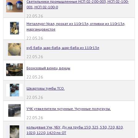
Cветильники промышленные НСП 02-200-003, НСП 02-100-
001, НСП 02-100-0
22.05.26
Металлург-Урал, прокат из 110г13л, отливки из 110г13л,
марганцовистое
22.05.26
куб баба, шар-баба, шар-баба из 110г13л
22.05.26
Бронзовый венец, венцы
22.05.26
Швартовы тумбы ТСО.
22.05.26
УЧК утяжелители чугунные. Чугунные полугрузы.
22.05.26
кольцевые Учк, ЧБУ, Ду на трубы 150, 325, 530, 720, 820,
1020, 1220, 1420 по ОТ