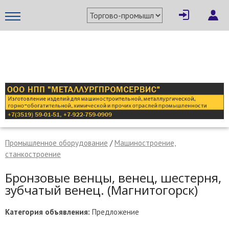
×
Написать поставщику
МЕТАПРОМ - российский торгово-промышленный портал
Промышленное оборудование
/
Машиностроение,
станкостроение
Бронзовые венцы, венец, шестерня,
зубчатый венец. (Магнитогорск)
Отмена
Отправить сообщение
Категория объявления:
Предложение