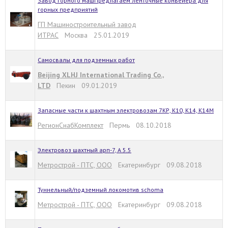
Завод горного машПредлагаем ленточные конвейера для
горных предприятий
ГП Машиностроительный завод
ИТРАС
Москва 25.01.2019
Самосвалы для подземных работ
Beijing XLHJ International Trading Co.,
LTD
Пекин 09.01.2019
Запасные части к шахтным электровозам 7КР, К10, К14, К14М
РегионСнабКомплект
Пермь 08.10.2018
Электровоз шахтный арп-7, А 5.5
Метрострой - ПТС, ООО
Екатеринбург 09.08.2018
Туннельный/подземный локомотив schoma
Метрострой - ПТС, ООО
Екатеринбург 09.08.2018