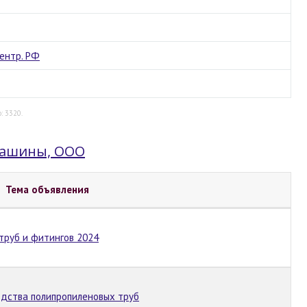
ентр. РФ
: 3320.
машины, ООО
Тема объявления
труб и фитингов 2024
одства полипропиленовых труб