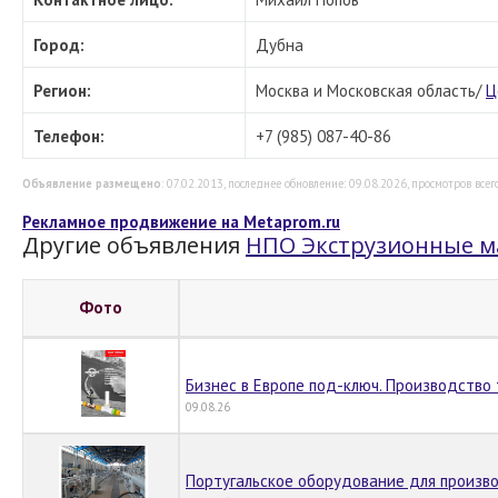
Город:
Дубна
Регион:
Москва и Московская область/
Ц
Телефон:
+7 (985) 087-40-86
Объявление размещено
: 07.02.2013, последнее обновление: 09.08.2026, просмотров всего
Рекламное продвижение на Metaprom.ru
Другие объявления
НПО Экструзионные 
Фото
Бизнес в Европе под-ключ. Производство 
09.08.26
Португальское оборудование для произв