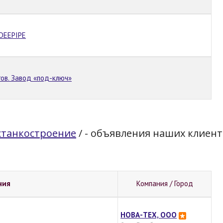
DEEPIPE
ов. Завод «под-ключ»
станкостроение
/
- объявления наших клиент
ния
Компания / Город
НОВА-ТЕХ, ООО