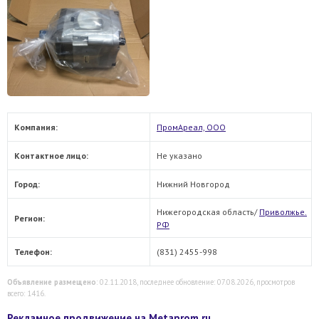
Компания:
ПромАреал, ООО
Контактное лицо:
Не указано
Город:
Нижний Новгород
Нижегородская область/
Приволжье.
Регион:
РФ
Телефон:
(831) 2455-998
Объявление размещено
: 02.11.2018, последнее обновление: 07.08.2026, просмотров
всего: 1416.
Рекламное продвижение на Metaprom.ru