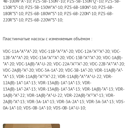
4B-100W*A*-10; PZS-5B-130N*-10; PZS-5B-130N*Q*-10; PZS-5B-
130R*S*-10; PZS-5B-130W*A*-10; PZS-6B-180N*-10; PZS-6B-
180R*S*-10; PZS-6B-180W*S*-10; PZS-6B-220N*-10; PZS-6B-
220R*S*-10; PZS-6B-220W*S*-10;
Пластинчатые насосы с изменяемым объёмом :
VDC-11A-*A*-*A*-20; VDC-11B-*A*-*A*-20; VDC-12A-*A*-*A*-20; VDC-
12B-*A*-*A*-20; VDC-13A-*A*-*A*-20; VDC-13B-*A*-*A*-20; VDC-1A(B)-
*A*-20; VDC-1A(B)-*A*-U-20; VDC-22A-*A*-*A*-20; VDC-22B-*A*-*A*-20;
VDC-2A(B)-*A*-20; VDC-3A-1A*-20; VDC-3B-1A*-20; VDR-11A(B)-*A*-
*A*-13; VDR-11A(B)-*A*-*A*-22; VDR-11A(B)-*A*-*A*-U-22; VDR-
12A(B)-1A*-1A*-13; VDR-13A(B)-1A*-1A*-13; VDR-
13A(B)-1A*-2A*-13; VDR-13A(B)-1A*-3A*-13; VDR-1A(B)-*A*-13; VDR-
1A(B)-*A*-22; VDR-1A(B)-*A*-U-22; VDR-22A(B)-*A*-*A*-13; VDR-
2A(B)-*A*-13; VDR-3A-1A*-13; VDR-3A-2A*-13; VDR-3A-3A*-13; VDS-
0A-1A*-10; VDS-0B-1A*-10; VDS-0B-1A*-U-10;