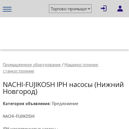
×
Написать поставщику
МЕТАПРОМ - российский торгово-промышленный портал
Промышленное оборудование
/
Машиностроение,
станкостроение
NACHI-FUJIKOSH IPH насосы (Нижний
Новгород)
Категория объявления:
Предложение
NACHI-FUJIKOSHI
Отмена
Отправить сообщение
IPH шестеренчатые насосы :