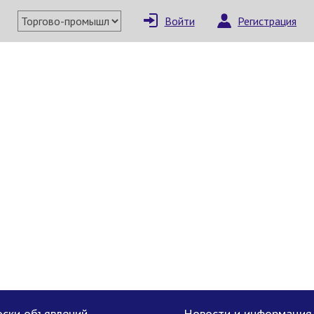
Войти
Регистрация
×
Написать поставщи
Отмена
Отправить сообщение
ски объявлений
Новости и информация