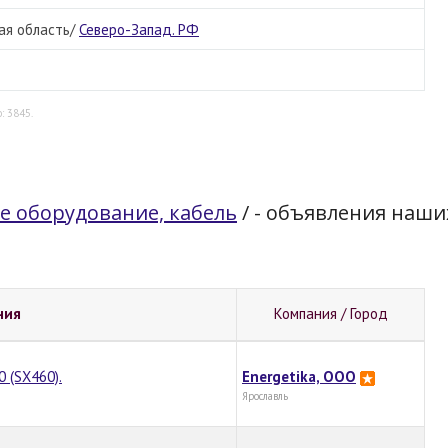
ая область/
Северо-Запад. РФ
: 3845.
е оборудование, кабель
/
- объявления наши
ния
Компания / Город
 (SX460).
Energetika, OOO
Ярославль