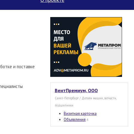
ботке и поставке
специалисты
ВентПремиум, ООО
Санкт-Петербург / Детали машин, запчасти,
подшипники
Визитная карточка
Объявления
4