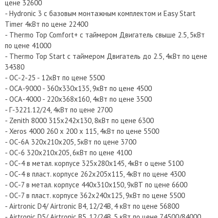
цене 32600
- Hydronic 3 с базовым монтажным комплектом и Easy Start
Timer 4кВт по цене 22400
- Thermo Top Comfort+ с таймером Двигатель свыше 2.5, 5кВт
по цене 41000
- Thermo Top Start с таймером Двигатель до 2.5, 4кВт по цене
34380
- ОС-2-25 - 12кВт по цене 5500
- ОСА-9000 - 360х330х135, 9кВт по цене 4500
- ОСА-4000 - 220х368х160, 4кВт по цене 3500
- Г-3221.12/24, 4кВт по цене 2700
- Zenith 8000 315х242х130, 8кВт по цене 6300
- Xeros 4000 260 х 200 х 115, 4кВт по цене 5500
- ОС-6А 320х210х205, 5кВт по цене 3700
- ОС-6 320х210х205, 6кВт по цене 4100
- ОС-4 в метал. корпусе 325х280х145, 4кВт о цене 5100
- ОС-4 в пласт. корпусе 262х205х115, 4кВт по цене 4300
- ОС-7 в метал. корпусе 440х310х150, 9кВТ по цене 6600
- ОС-7 в пласт. корпусе 362х240х125, 9кВт по цене 5500
- Airtronic D4/ Airtronic B4, 12/24В, 4 кВт по цене 56800
- Airtronic D5/ Airtronic B5, 12/24В, 5 кВт по цене 74500/84000