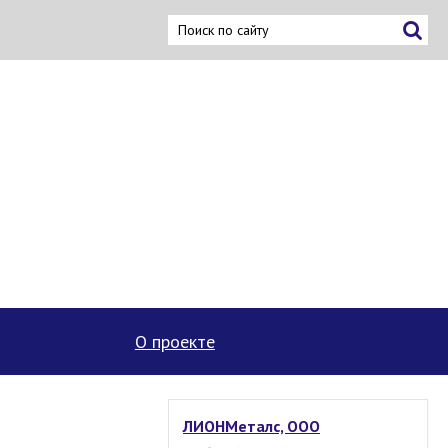
ку
О проекте
ЛИОНМеталс, ООО