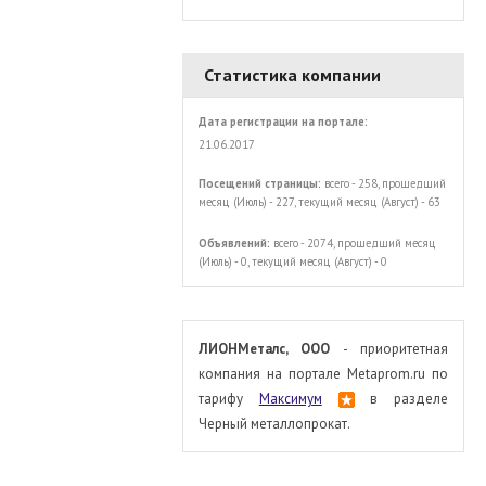
Статистика компании
Дата регистрации на портале:
21.06.2017
Посещений страницы:
всего - 258, прошедший
месяц (Июль) - 227, текущий месяц (Август) - 63
Объявлений:
всего - 2074, прошедший месяц
(Июль) - 0, текущий месяц (Август) - 0
ЛИОНМеталс, ООО
- приоритетная
компания на портале Metaprom.ru по
тарифу
Максимум
в разделе
Черный металлопрокат.