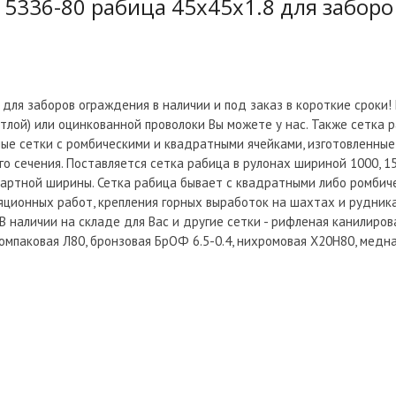
 5336-80 рабица 45х45х1.8 для заборо
для заборов ограждения в наличии и под заказ в короткие сроки!
тлой) или оцинкованной проволоки Вы можете у нас. Также сетка 
ные сетки с ромбическими и квадратными ячейками, изготовленные
о сечения. Поставляется сетка рабица в рулонах шириной 1000, 150
дартной ширины. Сетка рабица бывает с квадратными либо ромбиче
яционных работ, крепления горных выработок на шахтах и рудника
В наличии на складе для Вас и другие сетки - рифленая канилиров
омпаковая Л80, бронзовая БрОФ 6.5-0.4, нихромовая Х20Н80, медна