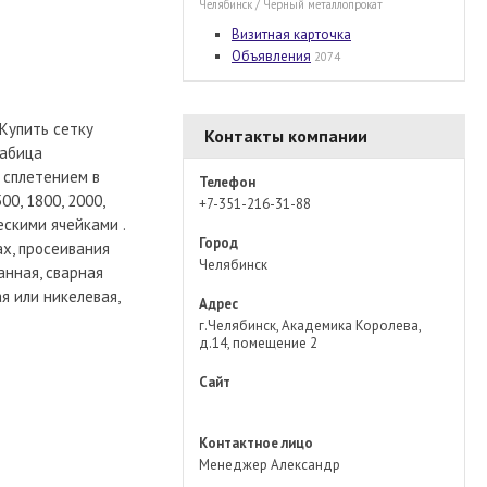
Челябинск / Черный металлопрокат
Визитная карточка
Объявления
2074
 Купить сетку
Контакты компании
рабица
 сплетением в
Телефон
0, 1800, 2000,
+7-351-216-31-88
скими ячейками .
Город
х, просеивания
Челябинск
анная, сварная
я или никелевая,
Адрес
г.Челябинск, Академика Королева,
д.14, помещение 2
Сайт
Контактное лицо
Менеджер Александр