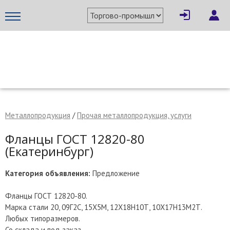
×
Написать поставщику
МЕТАПРОМ - российский торгово-промышленный портал
Металлопродукция
/
Прочая металлопродукция, услуги
Фланцы ГОСТ 12820-80
(Екатеринбург)
Категория объявления:
Предложение
Фланцы ГОСТ 12820-80.
Марка стали 20, 09Г2С, 15Х5М, 12Х18Н10Т, 10Х17Н13М2Т.
Отмена
Отправить сообщение
Любых типоразмеров.
Со склада и под заказ.