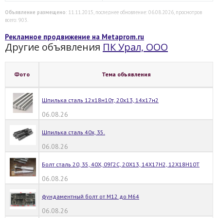
Объявление размещено
: 11.11.2015, последнее обновление: 06.08.2026, просмотров
всего: 903.
Рекламное продвижение на Metaprom.ru
Другие объявления
ПК Урал, ООО
Фото
Тема объявления
Шпилька сталь 12х18н10т, 20х13, 14х17н2
06.08.26
Шпилька сталь 40х, 35.
06.08.26
Болт сталь 20, 35, 40Х, 09Г2С, 20Х13, 14Х17Н2, 12Х18Н10Т
06.08.26
фундаментный болт от М12 до М64
06.08.26