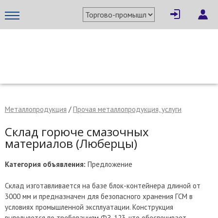
×
Написать поставщику
МЕТАПРОМ - российский торгово-промышленный портал
Металлопродукция
/
Прочая металлопродукция, услуги
Склад горюче смазочных
материалов (Люберцы)
Категория объявления:
Предложение
Склад изготавливается на базе блок-контейнера длиной от
3000 мм и предназначен для безопасного хранения ГСМ в
Отмена
Отправить сообщение
условиях промышленной эксплуатации. Конструкция
выполняется по требованиям ФЗ-123, что обеспечивает