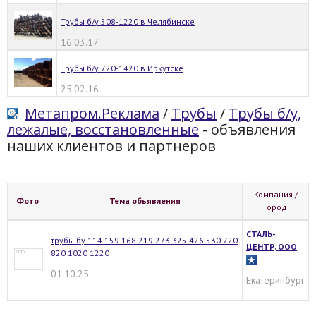
Трубы б/у 508-1220 в Челябинске
16.03.17
Трубы б/у 720-1420 в Иркутске
25.02.16
Метапром.Реклама
/
Трубы
/
Трубы б/у,
лежалые, восстановленные
- объявления
наших клиентов и партнеров
Компания /
Фото
Тема объявления
Город
СТАЛЬ-
трубы бу 114 159 168 219 273 325 426 530 720
ЦЕНТР, ООО
820 1020 1220
01.10.25
Екатеринбург