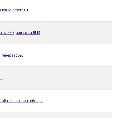
шневые агрегаты
гаты ЯМЗ, запчасти ЯМЗ
 генераторы.
11
0 кВт в блок-контейнере