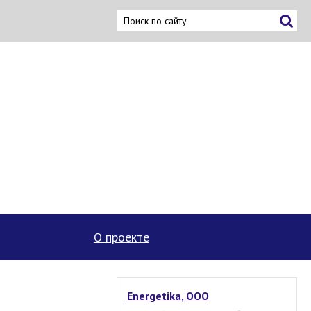
ку
О проекте
Energetika, OOO