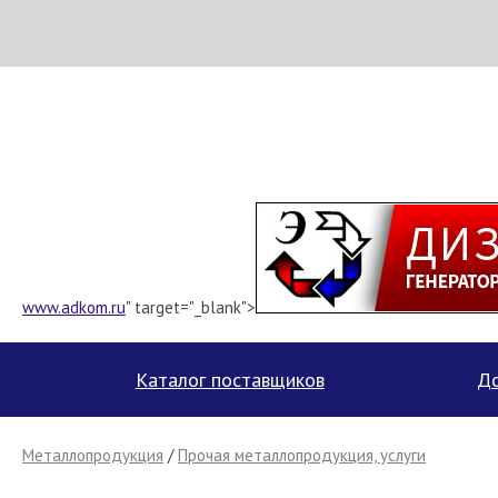
МЕТАПРОМ - российский торгово-промышленный портал
www.adkom.ru
" target="_blank">
Каталог поставщиков
До
Металлопродукция
/
Прочая металлопродукция, услуги