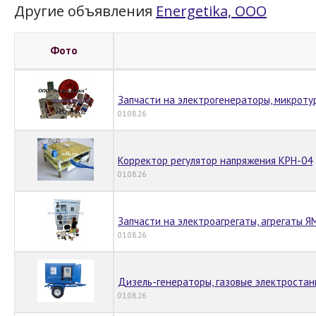
Другие объявления
Energetika, OOO
Фото
Запчасти на электрогенераторы, микроту
01.08.26
Корректор регулятор напряжения КРН-04
01.08.26
Запчасти на электроагрегаты, агрегаты Я
01.08.26
Дизель-генераторы, газовые электростан
01.08.26