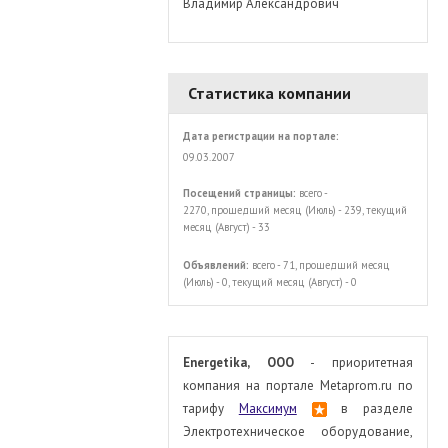
Владимир Александрович
Статистика компании
Дата регистрации на портале:
09.03.2007
Посещений страницы:
всего -
2270, прошедший месяц (Июль) - 239, текущий
месяц (Август) - 33
Объявлений:
всего - 71, прошедший месяц
(Июль) - 0, текущий месяц (Август) - 0
Energetika, OOO
- приоритетная
компания на портале Metaprom.ru по
тарифу
Максимум
в разделе
Электротехническое оборудование,