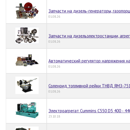
Запчасти на дизель-генераторы, газопор
01.08.26
Запчасти на дизельэлектростанции, агре
01.08.26
Автоматический регулятор напряжения на
01.08.26
Соленоид топливной рейки ТНВД ЯМЗ-75
01.08.26
Электроагрегат Cummins C550 D5 400 - 44
23.10.18