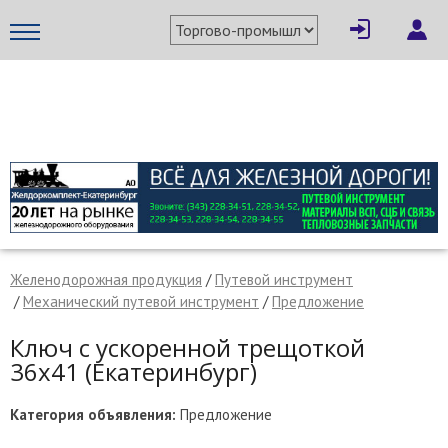
×
Написать поставщику
МЕТАПРОМ - российский торгово-промышленный портал
Желенодорожная продукция
/
Путевой инструмент
/
Механический путевой инструмент
/
Предложение
Ключ с ускоренной трещоткой
36х41 (Екатеринбург)
Отмена
Отправить сообщение
Категория объявления:
Предложение