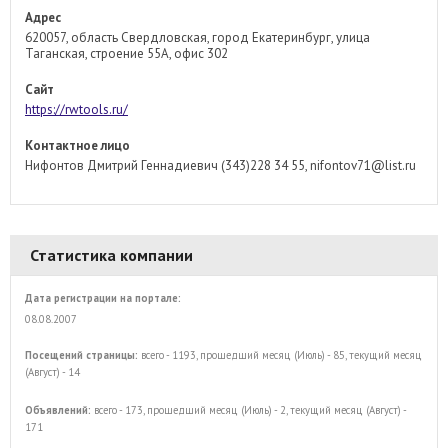
Адрес
620057, область Свердловская, город Екатеринбург, улица
Таганская, строение 55А, офис 302
Сайт
https://rwtools.ru/
Контактное лицо
Нифонтов Дмитрий Геннадиевич (343)228 34 55, nifontov71@list.ru
Статистика компании
Дата регистрации на портале:
08.08.2007
Посещений страницы:
всего - 1193, прошедший месяц (Июль) - 85, текущий месяц
(Август) - 14
Объявлений:
всего - 173, прошедший месяц (Июль) - 2, текущий месяц (Август) -
171