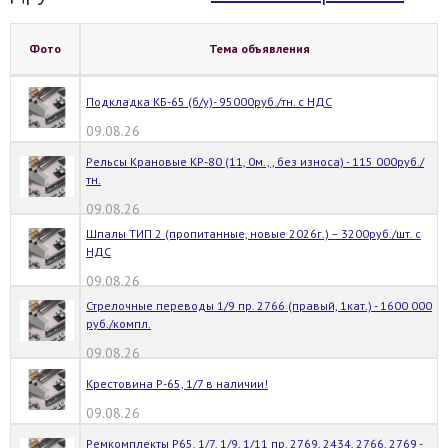
Фото
Тема объявления
Подкладка КБ-65 (б/у)- 95000руб./тн. с НДС
09.08.26
Рельсы Крановые КР-80 (11, 0м., , без износа) - 115 000руб./
тн.
09.08.26
Шпалы ТИП 2 (пропитанные, новые 2026г.) – 3200руб./шт. с
НДС
09.08.26
Стрелочные переводы 1/9 пр. 2766 (правый, 1кат.) - 1600 000
руб./компл.
09.08.26
Крестовина Р-65, 1/7 в наличии!
09.08.26
Ремкомплекты Р65, 1/7, 1/9, 1/11 пр. 2769, 2434, 2766, 2769 -