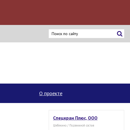
ку
О проекте
Спецкран Плюс, ООО
Шебекино / Подвижной состав