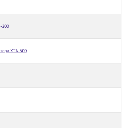
А-200
ктора ХТА-300