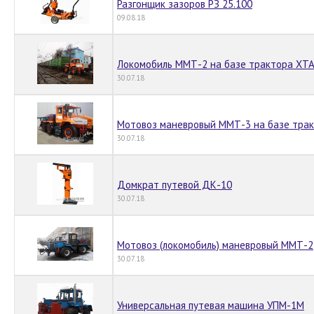
Разгонщик зазоров РЗ 25.100
09.08.18
Локомобиль ММТ-2 на базе трактора ХТ
30.07.18
Мотовоз маневровый ММТ-3 на базе тра
30.07.18
Домкрат путевой ДК-10
30.07.18
Мотовоз (локомобиль) маневровый ММТ-2
30.07.18
Универсальная путевая машина УПМ-1М