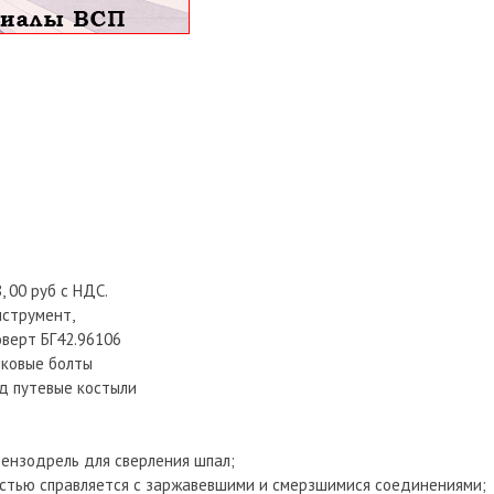
 00 руб с НДС.
нструмент,
верт БГ42.96106
ыковые болты
од путевые костыли
бензодрель для сверления шпал;
остью справляется с заржавевшими и смерзшимися соединениями;