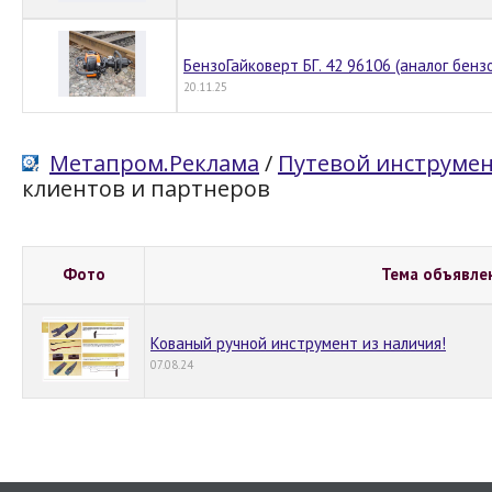
БензоГайковерт БГ. 42 96106 (аналог бен
20.11.25
Метапром.Реклама
/
Путевой инструме
клиентов и партнеров
Фото
Тема объявле
Кованый ручной инструмент из наличия!
07.08.24