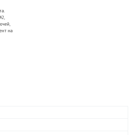
та.
42,
ючей,
ент на