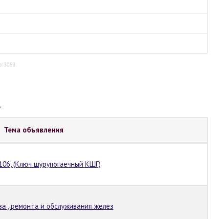
о: 3053.
О
Тема объявления
106, (Ключ шурупогаечный КШГ)
а , ремонта и обслуживания желез