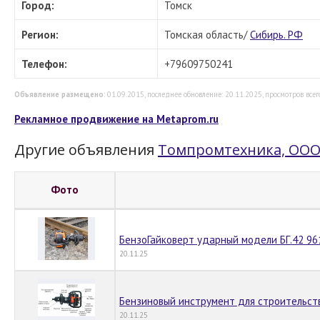
Город:
Томск
Регион:
Томская область/
Сибирь. РФ
Телефон:
+79609750241
Объявление размещено
: 01.09.2015, последнее обновление: 20.11.2025, просмотров всег
Рекламное продвижение на Metaprom.ru
Другие объявления
Томпромтехника, ОО
Фото
БензоГайковерт ударный модели БГ.42 96
20.11.25
Бензиновый инструмент для строительств
20.11.25