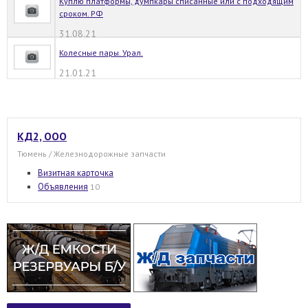
Куплю платформы, думпкары списанные или с подходящим
сроком. РФ
31.08.21
Колесные пары. Урал.
21.01.21
КД2, ООО
Тюмень / Железнодорожные запчасти
Визитная карточка
Объявления
10