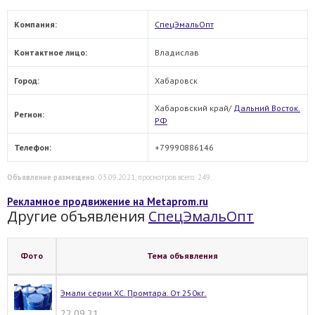
Компания:
СпецЭмальОпт
Контактное лицо:
Владислав
Город:
Хабаровск
Хабаровский край/
Дальний Восток.
Регион:
РФ
Телефон:
+79990886146
Объявление размещено
: 03.09.2021, просмотров всего: 249.
Рекламное продвижение на Metaprom.ru
Другие объявления
СпецЭмальОпт
Фото
Тема объявления
Эмали серии ХС. Промтара. От 250кг.
22.09.21