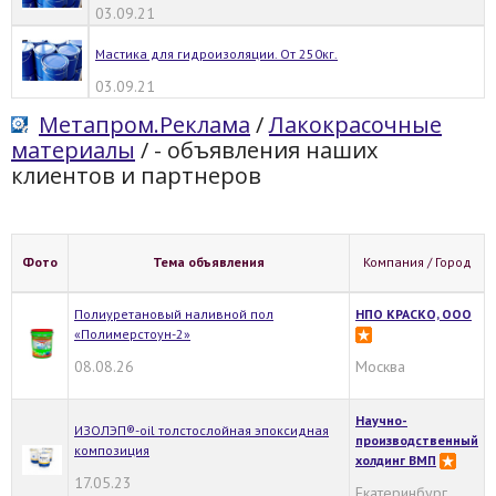
03.09.21
Мастика для гидроизоляции. От 250кг.
03.09.21
Метапром.Реклама
/
Лакокрасочные
материалы
/
- объявления наших
клиентов и партнеров
Фото
Тема объявления
Компания / Город
Полиуретановый наливной пол
НПО КРАСКО, ООО
«Полимерстоун-2»
08.08.26
Москва
Научно-
ИЗОЛЭП®-oil толстослойная эпоксидная
производственный
композиция
холдинг ВМП
17.05.23
Екатеринбург