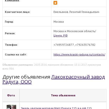
Компания:
Контактное лицо:
Емельянов Леонтий Геннадьевич
Город:
Москва
Москва и Московская область/
Регион:
Центр. РФ
Телефон:
+74959726877 ,+79263576782
Ссылка на сайт:
https://www.kraski-raduga.ru/contacts/
Объявление размещено
: 26.05.2016, последнее обновление: 13.11.2017, просмотров
всего: 984.
Другие объявления
Лакокрасочный завод
Радуга, ООО
Фото
Тема объявления
Эмаль цветная матовая Матт Радуга 215 вд-пф 215