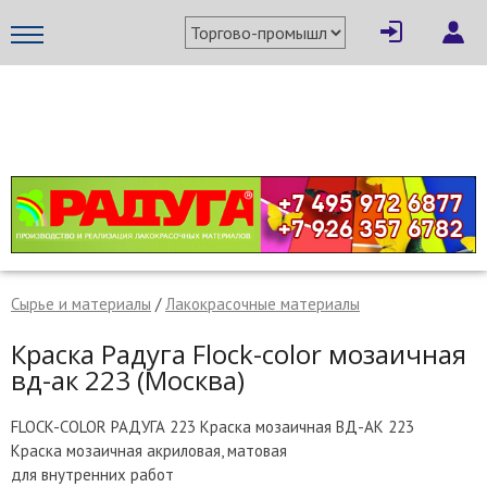
×
Написать поставщику
МЕТАПРОМ - российский торгово-промышленный портал
Сырье и материалы
/
Лакокрасочные материалы
Краска Радуга Flock-color мозаичная
вд-ак 223 (Москва)
FLOCK-COLOR РАДУГА 223 Краска мозаичная ВД-АК 223
Отмена
Отправить сообщение
Краска мозаичная акриловая, матовая
для внутренних работ