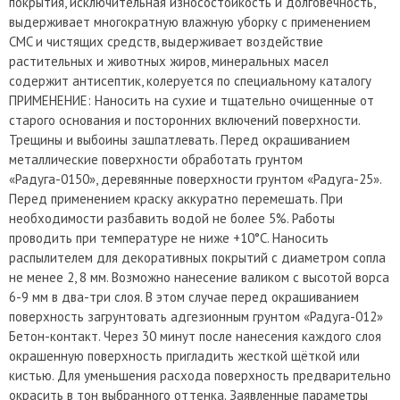
покрытия, исключительная износостойкость и долговечность,
выдерживает многократную влажную уборку с применением
CMC и чистящих средств, выдерживает воздействие
растительных и животных жиров, минеральных масел
содержит антисептик, колеруется по специальному каталогу
ПРИМЕНЕНИЕ: Наносить на сухие и тщательно очищенные от
старого основания и посторонних включений поверхности.
Трещины и выбоины зашпатлевать. Перед окрашиванием
металлические поверхности обработать грунтом
«Радуга-0150», деревянные поверхности грунтом «Радуга-25».
Перед применением краску аккуратно перемешать. При
необходимости разбавить водой не более 5%. Работы
проводить при температуре не ниже +10°С. Наносить
распылителем для декоративных покрытий с диаметром сопла
не менее 2, 8 мм. Возможно нанесение валиком с высотой ворса
6-9 мм в два-три слоя. В этом случае перед окрашиванием
поверхность загрунтовать адгезионным грунтом «Радуга-012»
Бетон-контакт. Через 30 минут после нанесения каждого слоя
окрашенную поверхность пригладить жесткой щёткой или
кистью. Для уменьшения расхода поверхность предварительно
окрасить в тон выбранного оттенка. Заявленные параметры