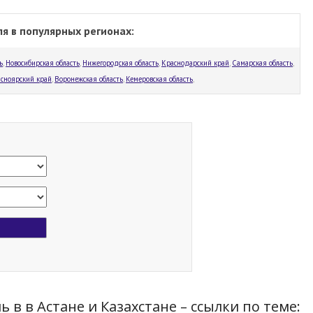
я в популярных регионах:
ь
,
Новосибирская область
,
Нижегородская область
,
Краснодарский край
,
Самарская область
,
сноярский край
,
Воронежская область
,
Кемеровская область
,
 в в Астане и Казахстане – ссылки по теме: