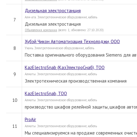
Дизельная электростанция
Алм-ата. Электротехническое оборудование, кабель
7
Дизельная электростанция
Объявления компании
(всего: 1; обновлено: 27.10.2020)
Хубэй Чикон Автоматизация Технолоджи, ООО
8
Ухань. Электротехническое оборудование, кабель
Поставка оригинального оборудования Siemens для а
KazElectroSnab (КазЭлектроСнаб), ТОО
9
Алматы. Электротехническое оборудование, кабель
Электротехническая производственная компания
KazElectroSnab, ТОО
10
Алматы. Электротехническое оборудование, кабель
производство шкафов релейной защиты, шкафов автом
ProAir
11
Алматы. Электротехническое оборудование, кабель
Мы специализируемся на продаже современных очисти