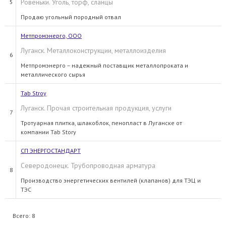
Ровеньки. Уголь, торф, сланцы
5
Продаю угольный породный отвал
Метпромэнерго, ООО
Луганск. Металлоконструкции, металлоизделия
6
Метпромэнерго – надежный поставщик металлопроката и
металлического сырья
Tab Stroy
Луганск. Прочая строительная продукция, услуги
7
Тротуарная плитка, шлакоблок, пенопласт в Луганске от
компании Tab Story
СП ЭНЕРГОСТАНДАРТ
Северодонецк. Трубопроводная арматура
8
Производство энергетических вентилей (клапанов) для ТЭЦ и
ТЭС
Всего: 8