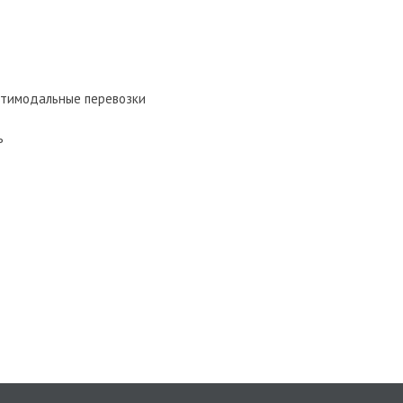
льтимодальные перевозки
ь