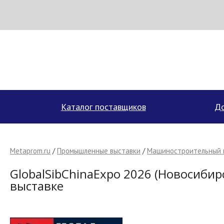
МЕТАПРОМ - российский торгово-промышленный портал
Каталог поставщиков
До
Metaprom.ru
/
Промышленные выставки
/
Машиностроительный 
GlobalSibChinaExpo 2026 (Новосибирс
выставке