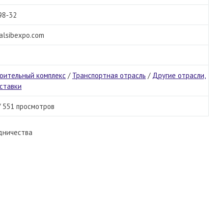
98-32
lsibexpo.com
оительный комплекс
/
Транспортная отрасль
/
Другие отрасли,
ставки
/ 551 просмотров
дничества