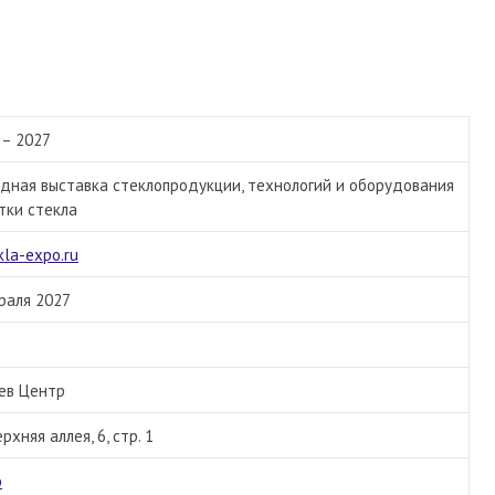
 – 2027
ная выставка стеклопродукции, технологий и оборудования
тки стекла
kla-expo.ru
враля 2027
ев Центр
ерхняя аллея, 6, стр. 1
р