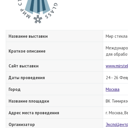
Название выставки
Мир стекла
Международ
Краткое описание
для обрабо
Сайт выставки
www.mirste
Даты проведения
24 - 26 Фе
Город
Москва
Название площадки
ВК Тимиряз
Адрес места проведения
г. Москва, В
Организатор
ЭкспоЦент