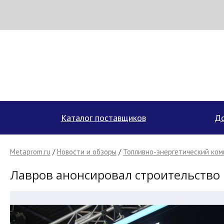
МЕТАПРОМ - российский торгово-промышленный портал
Каталог поставщиков
До
Metaprom.ru
/
Новости и обзоры
/
Топливно-энергетический ком
Лавров анонсировал строительство