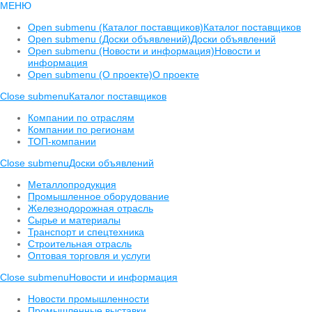
МЕНЮ
Open submenu (Каталог поставщиков)
Каталог поставщиков
Open submenu (Доски объявлений)
Доски объявлений
Open submenu (Новости и информация)
Новости и
информация
Open submenu (О проекте)
О проекте
Close submenu
Каталог поставщиков
Компании по отраслям
Компании по регионам
ТОП-компании
Close submenu
Доски объявлений
Металлопродукция
Промышленное оборудование
Железнодорожная отрасль
Сырье и материалы
Транспорт и спецтехника
Строительная отрасль
Оптовая торговля и услуги
Close submenu
Новости и информация
Новости промышленности
Промышленные выставки