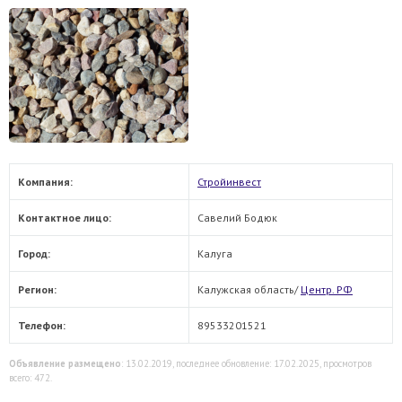
Компания:
Стройинвест
Контактное лицо:
Савелий Бодюк
Город:
Калуга
Регион:
Калужская область/
Центр. РФ
Телефон:
89533201521
Объявление размещено
: 13.02.2019, последнее обновление: 17.02.2025, просмотров
всего: 472.