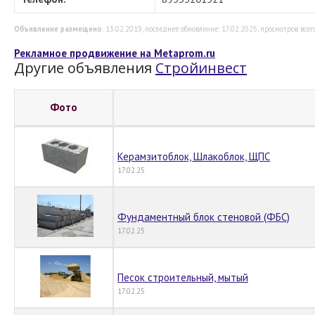
Объявление размещено
: 13.02.2019, последнее обновление: 17.02.2025, просмотров всего
Рекламное продвижение на Metaprom.ru
Другие объявления
Стройинвест
Фото
Керамзитоблок, Шлакоблок, ЩПС
17.02.25
Фундаментный блок стеновой (ФБС)
17.02.25
Песок строительный, мытый
17.02.25