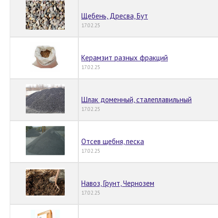
Щебень, Дресва, Бут
17.02.25
Керамзит разных фракций
17.02.25
Шлак доменный, сталеплавильный
17.02.25
Отсев щебня, песка
17.02.25
Навоз, Грунт, Чернозем
17.02.25