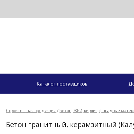
МЕТАПРОМ - российский торгово-промышленный портал
Каталог поставщиков
До
Строительная продукция
/
Бетон, ЖБИ, кирпич, фасадные мате
Бетон гранитный, керамзитный (Кал