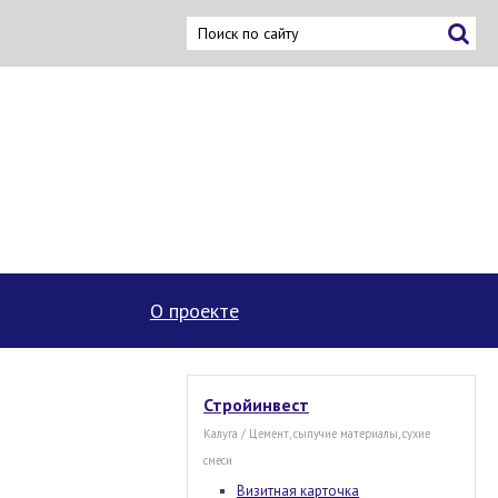
ку
О проекте
Стройинвест
Калуга / Цемент, сыпучие материалы, сухие
смеси
Визитная карточка