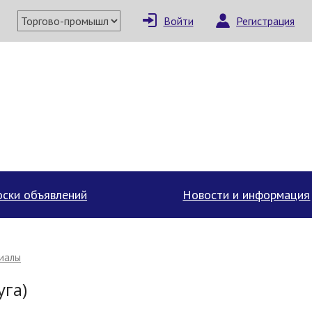
Войти
Регистрация
×
Написать поставщи
ски объявлений
Новости и информация
риалы
уга)
Отмена
Отправить сообщение