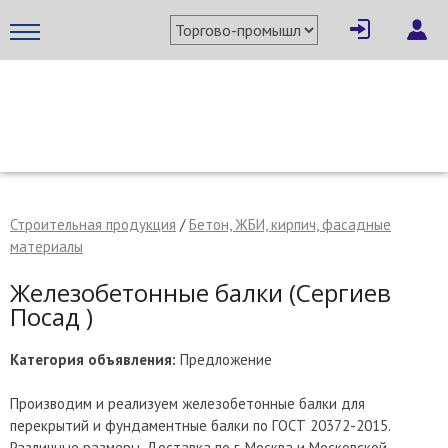
×
Написать поставщику
МЕТАПРОМ - российский торгово-промышленный портал
Строительная продукция
/
Бетон, ЖБИ, кирпич, фасадные
материалы
Железобетонные балки (Сергиев
Посад )
Категория объявления:
Предложение
Производим и реализуем железобетонные балки для
Отмена
Отправить сообщение
перекрытий и фундаментные балки по ГОСТ 20372-2015.
Различные размеры. Доставка по г. Москва и Московской