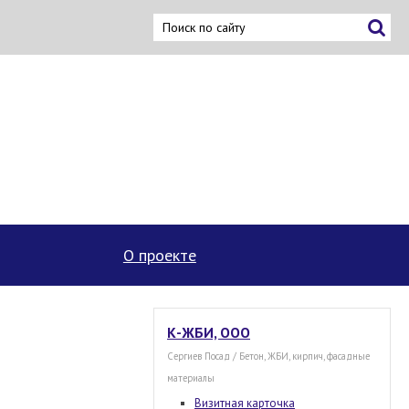
ку
О проекте
К-ЖБИ, ООО
Сергиев Посад / Бетон, ЖБИ, кирпич, фасадные
материалы
Визитная карточка