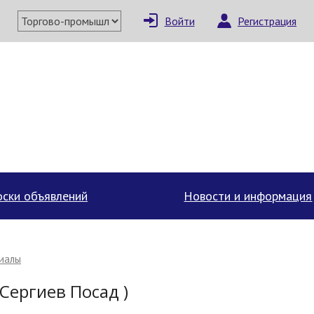
Войти
Регистрация
×
Написать поставщи
ски объявлений
Новости и информация
риалы
Сергиев Посад )
Отмена
Отправить сообщение