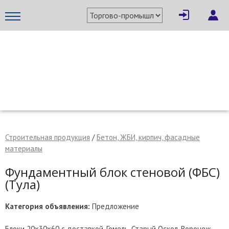
×
Написать поставщику
МЕТАПРОМ - российский торгово-промышленный портал
Строительная продукция
/
Бетон, ЖБИ, кирпич, фасадные
материалы
Фундаментный блок стеновой (ФБС)
(Тула)
Категория объявления:
Предложение
Отмена
Отправить сообщение
Блоки 20х30х60 с доставкой. Гомель, Старый Оскол, Воронеж,