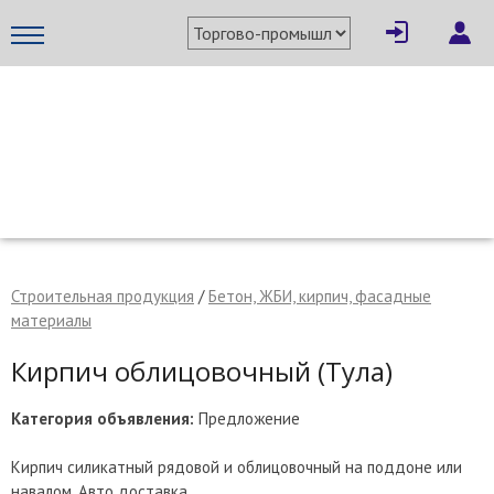
×
Написать поставщику
МЕТАПРОМ - российский торгово-промышленный портал
Строительная продукция
/
Бетон, ЖБИ, кирпич, фасадные
материалы
Кирпич облицовочный (Тула)
Категория объявления:
Предложение
Отмена
Отправить сообщение
Кирпич силикатный рядовой и облицовочный на поддоне или
навалом. Авто доставка