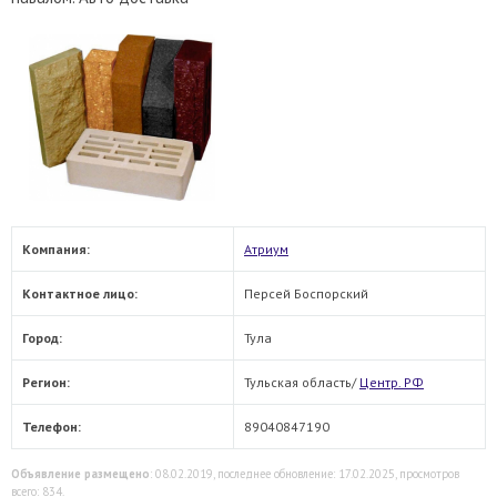
Компания:
Атриум
Контактное лицо:
Персей Боспорский
Город:
Тула
Регион:
Тульская область/
Центр. РФ
Телефон:
89040847190
Объявление размещено
: 08.02.2019, последнее обновление: 17.02.2025, просмотров
всего: 834.