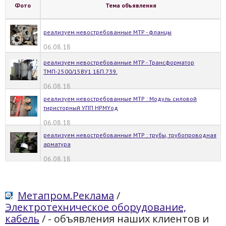
Фото
Тема объявления
реализуем невостребованные МТР - фланцы
06.08.18
реализуем невостребованные МТР - Трансформатор
ТМП-2500/15ВУ1 1БП.739.
06.08.18
реализуем невостребованные МТР : Модуль силовой
тиристорный УПП НРМYод
06.08.18
реализуем невостребованные МТР : трубы, трубопроводная
арматура
06.08.18
Метапром.Реклама
/
Электротехническое оборудование,
кабель
/
- объявления наших клиентов и